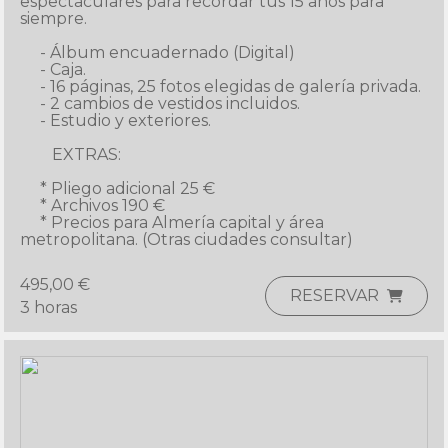
espectaculares para recordar tus 15 años para 
siempre.

     - Álbum encuadernado (Digital)

     - Caja.

     - 16 páginas, 25 fotos elegidas de galería privada.

     - 2 cambios de vestidos incluidos.

     - Estudio y exteriores.

        EXTRAS:

     * Pliego adicional 25 €

     * Archivos 190 €

     * Precios para Almería capital y área 
metropolitana. (Otras ciudades consultar)
495,00 €
RESERVAR
3 horas