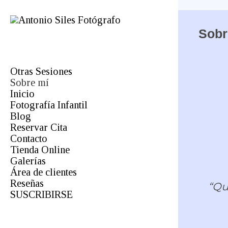
Sobr
Otras Sesiones
Sobre mí
Fotógrafo de comuniones en
Almería
Inicio
Profesional
Fotografía Infantil
Bodas
Blog
Reservar Cita
Infantil
Contacto
Comuniones
Tienda Online
Mascotas
Galerías
Orlas
Área de clientes
Boda
Fotógrafo de Bodas en Almería
Reseñas
Estudio
Estudio
“
Qu
SUSCRIBIRSE
Bebés
Fotógrafo de Primeras Comuniones
Fotografía de Producto
Videos
Foto Carnet
Primeros Años y Momentos |
Sesiones de Fotografía Infantil