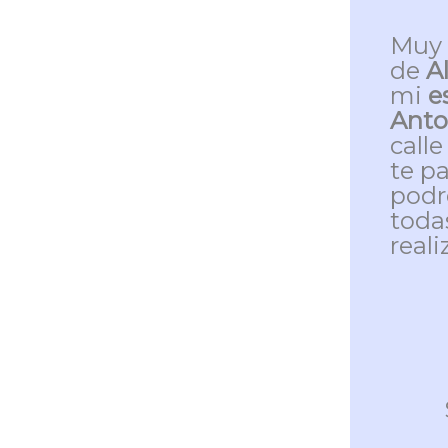
Muy 
de
A
mi
es
Anto
calle
te p
podr
toda
reali