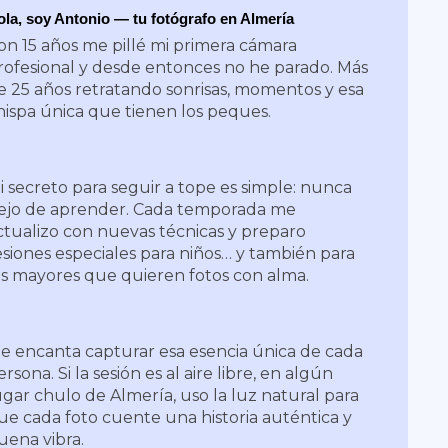
ola, soy Antonio — tu fotógrafo en Almería
on 15 años me pillé mi primera cámara
rofesional y desde entonces no he parado. Más
e 25 años retratando sonrisas, momentos y esa
hispa única que tienen los peques.
i secreto para seguir a tope es simple: nunca
ejo de aprender. Cada temporada me
ctualizo con nuevas técnicas y preparo
esiones especiales para niños… y también para
os mayores que quieren fotos con alma.
e encanta capturar esa esencia única de cada
ersona. Si la sesión es al aire libre, en algún
ugar chulo de Almería, uso la luz natural para
ue cada foto cuente una historia auténtica y
uena vibra.