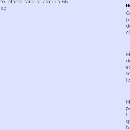
H
C
p
d
c
M
d
a
s
l
M
p
l
q
b