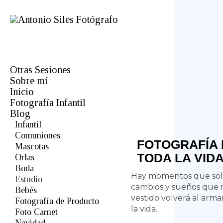
Otras Sesiones
Sobre mí
Fotógrafo de comuniones en
Almería
Inicio
Profesional
Fotografía Infantil
Bodas
Blog
Infantil
Comuniones
FOTOGRAFÍA 
Mascotas
TODA LA VID
Orlas
Boda
Hay momentos que solo 
Estudio
cambios y sueños que m
Bebés
vestido volverá al arma
Fotografía de Producto
la vida.
Foto Carnet