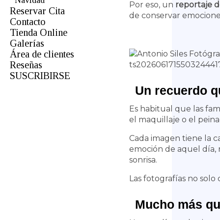
Navidad
Por eso, un
reportaje 
Reservar Cita
de conservar emociones,
Contacto
Tienda Online
Galerías
Área de clientes
Fotógrafo de Bodas en Almería
Reseñas
Estudio
SUSCRIBIRSE
Fotógrafo de Primeras Comuniones
Videos
Un recuerdo q
Primeros Años y Momentos |
Sesiones de Fotografía Infantil
Es habitual que las fami
Paisaje
el maquillaje o el pei
Book
Cada imagen tiene la ca
Tienda Online
emoción de aquel día, r
Instagram
sonrisa.
Vídeo
Quinceañeras
Las fotografías no sol
Mucho más que