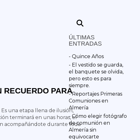
ÚLTIMAS
ENTRADAS
- Quince Años
- El vestido se guarda,
el banquete se olvida,
pero esto es para
siempre.
N RECUERDO PARA
- Reportajes Primeras
Comuniones en
Almería
s una etapa llena de ilusión,
- Cómo elegir fotógrafo
ón terminará en unas horas, el
de comunión en
guirán acompañándote durante toda
Almería sin
equivocarte