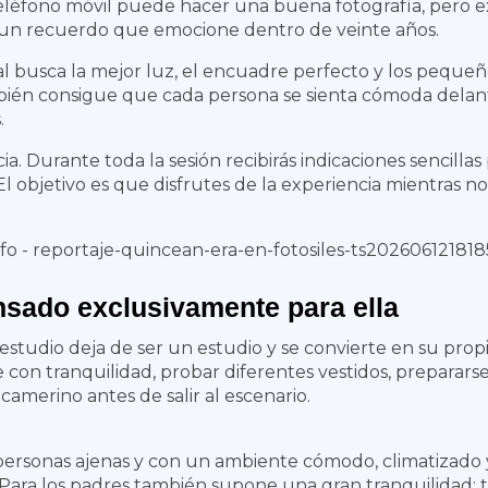
eléfono móvil puede hacer una buena fotografía, pero ex
 un recuerdo que emocione dentro de veinte años.
nal busca la mejor luz, el encuadre perfecto y los pequ
ién consigue que cada persona se sienta cómoda delant
.
ia. Durante toda la sesión recibirás indicaciones sencilla
El objetivo es que disfrutes de la experiencia mientras 
nsado exclusivamente para ella
estudio deja de ser un estudio y se convierte en su prop
on tranquilidad, probar diferentes vestidos, prepararse s
camerino antes de salir al escenario.
n personas ajenas y con un ambiente cómodo, climatizado 
 Para los padres también supone una gran tranquilidad: 