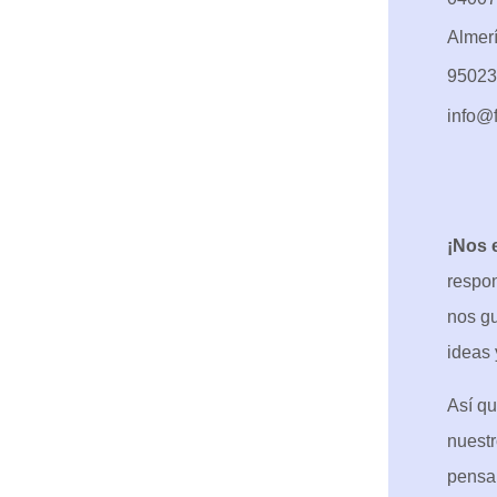
Bebés
Almer
Fotografía de Producto
Foto Carnet
95023
Navidad
info@f
¡Nos 
respon
nos gu
ideas 
Así qu
nuestr
pensa