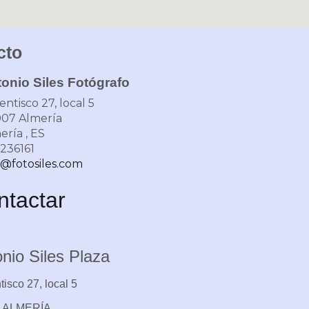
cto
onio Siles Fotógrafo
entisco 27, local 5
007
Almería
ería
,
ES
236161
o@fotosiles.com
ntactar
nio Siles Plaza
tisco 27, local 5
7 ALMERÍA