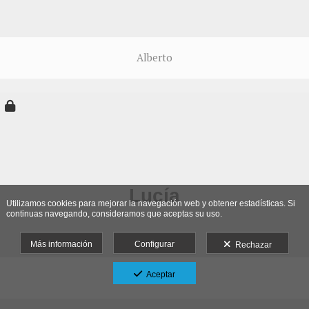
Alberto
Utilizamos cookies para mejorar la navegación web y obtener estadísticas. Si
continuas navegando, consideramos que aceptas su uso.
Más información
Configurar
Rechazar
Aceptar
Lucía