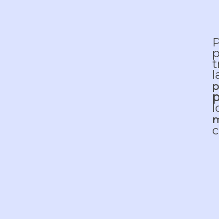
P
p
t
l
p
p
l
m
c