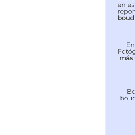
en es
repor
boud
En
Fotóg
más 
Bo
boud