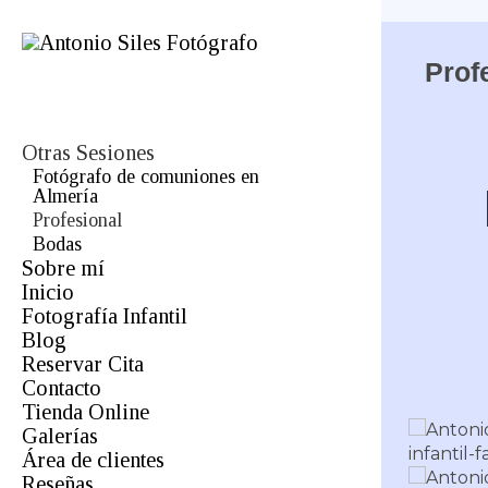
Prof
Otras Sesiones
Fotógrafo de comuniones en
Almería
Profesional
Bodas
Sobre mí
Inicio
Fotografía Infantil
Blog
Reservar Cita
Infantil
Contacto
Comuniones
Tienda Online
Mascotas
Galerías
Orlas
Área de clientes
Boda
Fotógrafo de Bodas en Almería
Reseñas
Estudio
Estudio