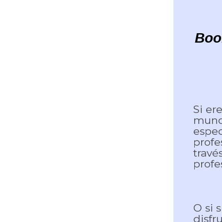
Boo
Si er
mundo
espec
profe
travé
profe
O si 
disfr