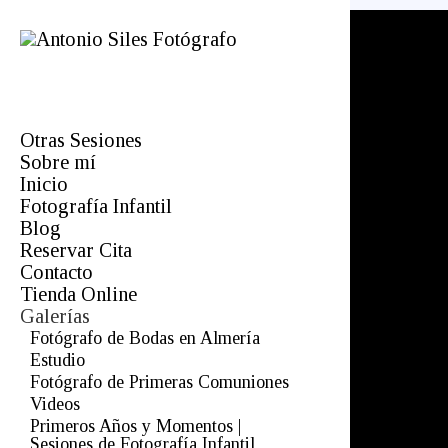
Otras Sesiones
Sobre mí
Fotógrafo de comuniones en
Almería
Inicio
Profesional
Fotografía Infantil
Bodas
Blog
Reservar Cita
Infantil
Contacto
Comuniones
Tienda Online
Mascotas
Galerías
Orlas
Boda
Fotógrafo de Bodas en Almería
Estudio
Estudio
Bebés
Fotógrafo de Primeras Comuniones
Fotografía de Producto
Videos
Foto Carnet
Primeros Años y Momentos |
Sesiones de Fotografía Infantil