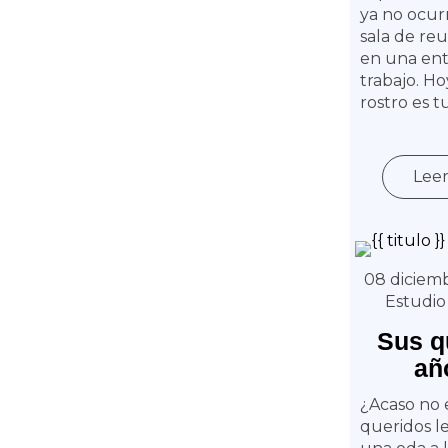
ya no ocur
sala de reu
en una ent
trabajo. Ho
rostro es tu
Lee
08 diciemb
Estudio
Sus q
añ
¿Acaso no e
queridos le