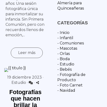
Almería para
años: Una sesión
Quinceañeras
fotográfica única
para inmortalizar su
infancia. Sin Primera
CATEGORÍAS
Comunión, pero con
recuerdos llenos de
- Inicio
emoción,...
- Infantil
- Comuniones
- Mascotas
Leer más
- Orlas
- Boda
- Estudio
- Bebés
- Fotografía de
19 diciembre 2023 ·
Producto
Estudio
·
·
- Foto Carnet
- Navidad
Fotografías
que hacen
brillar la