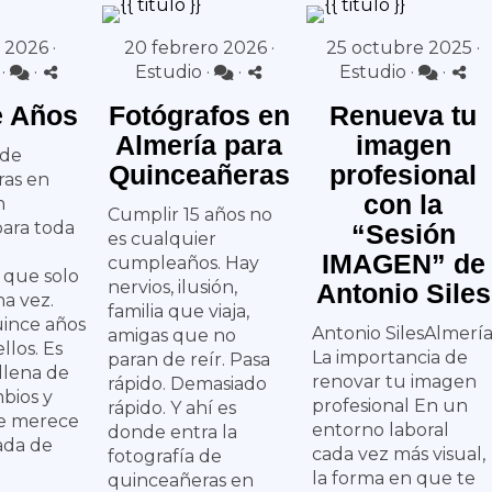
 2026 ·
20 febrero 2026 ·
25 octubre 2025 ·
·
·
Estudio
·
·
Estudio
·
·
e Años
Fotógrafos en
Renueva tu
Almería para
imagen
 de
Quinceañeras
profesional
ras en
con la
n
Cumplir 15 años no
ara toda
“Sesión
es cualquier
IMAGEN” de
cumpleaños. Hay
que solo
nervios, ilusión,
Antonio Siles
a vez.
familia que viaja,
ince años
Antonio SilesAlmerí
amigas que no
llos. Es
La importancia de
paran de reír. Pasa
llena de
renovar tu imagen
rápido. Demasiado
mbios y
profesional En un
rápido. Y ahí es
e merece
entorno laboral
donde entra la
ada de
cada vez más visual,
fotografía de
la forma en que te
quinceañeras en