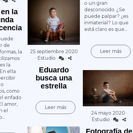
·
·
o un gran
desconocido. ¿Se
en la
puede palpar? ¿es
unda
inmaterial? Lo que
cencia
está claro es que...
 puede
r de
Leer más
25 septiembre 2020
formas, la
·
Estudio
·
·
ilizamos
es la
Eduardo
 En ella
busca una
rcibir
estrella
 o
os, como
 el enfado
El amor,
Leer más
n el
24 mayo 2020 ·
...
Estudio
·
·
Fotografía de