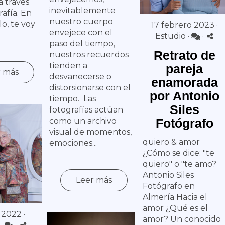
a través
inevitablemente
rafía. En
nuestro cuerpo
lo, te voy
17 febrero 2023 ·
envejece con el
Estudio
·
·
paso del tiempo,
Retrato de
nuestros recuerdos
tienden a
pareja
r más
desvanecerse o
enamorada
distorsionarse con el
por Antonio
tiempo. Las
Siles
fotografías actúan
como un archivo
Fotógrafo
visual de momentos,
quiero & amor
emociones...
¿Cómo se dice: "te
quiero" o "te amo?
Antonio Siles
Leer más
Fotógrafo en
Almería Hacia el
amor ¿Qué es el
 2022 ·
amor? Un conocido