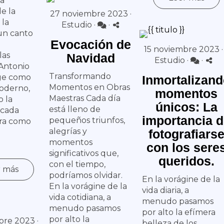
la
de la
27 noviembre 2023 ·
 la
Estudio
·
·
un canto
Evocación de
15 noviembre 2023 ·
las
Navidad
Estudio
·
·
Antonio
Transformando
ige como
Inmortalizan
Momentos en Obras
oderno,
momentos
Maestras Cada día
 la
únicos: La
está lleno de
 cada
importancia 
pequeños triunfos,
ra como
alegrías y
fotografiars
momentos
con los sere
significativos que,
queridos.
con el tiempo,
r más
podríamos olvidar.
En la vorágine de la
En la vorágine de la
vida diaria, a
vida cotidiana, a
menudo pasamos
menudo pasamos
por alto la efímera
por alto la
re 2023 ·
belleza de los