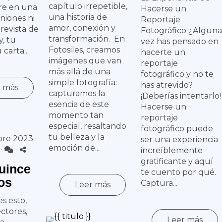
capítulo irrepetible,
re en una
Hacerse un
una historia de
niones ni
Reportaje
amor, conexión y
revista de
Fotográfico ¿Alguna
transformación. En
y, tu
vez has pensado en
Fotosiles, creamos
 carta...
hacerte un
imágenes que van
reportaje
más allá de una
fotográfico y no te
simple fotografía:
has atrevido?
r más
capturamos la
¡Deberías intentarlo!
esencia de este
Hacerse un
momento tan
reportaje
especial, resaltando
fotográfico puede
tu belleza y la
re 2023 ·
ser una experiencia
emoción de...
·
·
increíblemente
gratificante y aquí
uince
te cuento por qué.
os
Captura...
Leer más
s esto,
ctores,
Leer más