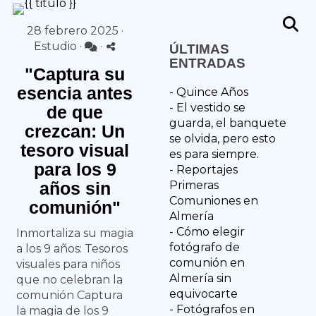
28 febrero 2025 ·
Estudio
·
·
ÚLTIMAS
ENTRADAS
"Captura su
esencia antes
- Quince Años
- El vestido se
de que
guarda, el banquete
crezcan: Un
se olvida, pero esto
tesoro visual
es para siempre.
para los 9
- Reportajes
años sin
Primeras
Comuniones en
comunión"
a
Almería
- Cómo elegir
Inmortaliza su magia
fotógrafo de
a los 9 años: Tesoros
comunión en
visuales para niños
Almería sin
que no celebran la
equivocarte
comunión Captura
- Fotógrafos en
la magia de los 9