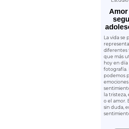
Estudio
Amor 
seg
adoles
La vida se
representa
diferentes 
que más ut
hoy en día 
fotografía.
podemos pe
emociones
sentimient
la tristeza,
o el amor. 
sin duda, e
sentimiento