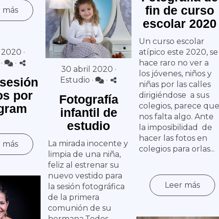
fin de curso
r más
escolar 2020
Un curso escolar
 2020 ·
atípico este 2020, se
·
·
hace raro no ver a
30 abril 2020 ·
los jóvenes, niños y
 sesión
Estudio
·
·
niñas por las calles
os por
dirigiéndose a sus
Fotografía
colegios, parece qu
agram
infantil de
nos falta algo. Ante
estudio
la imposibilidad de
hacer las fotos en
La mirada inocente y
r más
colegios para orlas...
limpia de una niña,
feliz al estrenar su
nuevo vestido para
Leer más
la sesión fotográfica
de la primera
comunión de su
hermana.Todos