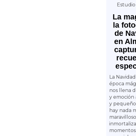
Estudio
La ma
la fot
de Na
en Al
captu
recu
espec
La Navidad
época mág
nos llena d
y emoción 
y pequeños
hay nada 
maravillos
inmortaliza
momentos