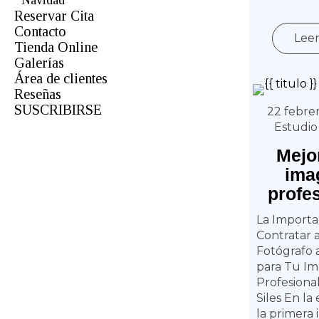
Navidad
Reservar Cita
Contacto
Lee
Tienda Online
Galerías
Área de clientes
Fotógrafo de Bodas en Almería
Reseñas
Estudio
SUSCRIBIRSE
Fotógrafo de Primeras Comuniones
22 febrer
Videos
Estudio
Primeros Años y Momentos |
Mejo
Sesiones de Fotografía Infantil
Paisaje
ima
Book
profe
Tienda Online
Instagram
La Importa
Vídeo
Contratar a
Quinceañeras
Fotógrafo
para Tu I
Profesiona
Siles En la 
la primera