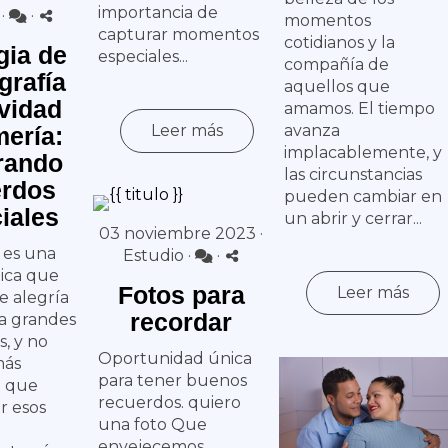
importancia de
·
·
momentos
capturar momentos
cotidianos y la
gia de
especiales...
compañía de
ografía
aquellos que
vidad
amamos. El tiempo
Leer más
avanza
mería:
implacablemente, y
rando
las circunstancias
erdos
pueden cambiar en
iales
un abrir y cerrar...
03 noviembre 2023 ·
 es una
Estudio
·
·
ica que
Fotos para
Leer más
e alegría
recordar
a grandes
, y no
Oportunidad única
más
para tener buenos
o que
recuerdos. quiero
r esos
una foto Que
envejecemos,