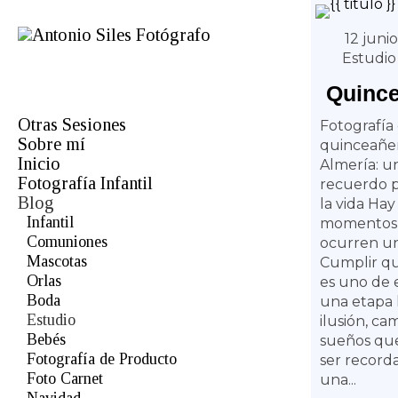
12 junio
Estudio
Quinc
Otras Sesiones
Fotografía
Sobre mí
Fotógrafo de comuniones en
quinceañe
Almería
Inicio
Almería: u
Profesional
Fotografía Infantil
recuerdo p
Bodas
Blog
la vida Hay
Infantil
momentos 
Comuniones
ocurren un
Mascotas
Cumplir qu
Orlas
es uno de e
Boda
una etapa 
Estudio
ilusión, ca
Bebés
sueños qu
Fotografía de Producto
ser record
Foto Carnet
una...