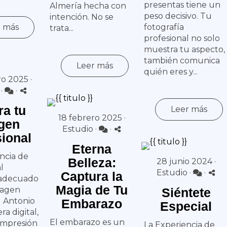
presentas tiene un
Almería hecha con
peso decisivo. Tu
intención. No se
r más
fotografía
trata...
profesional no solo
muestra tu aspecto,
también comunica
Leer más
quién eres y...
o 2025 ·
·
·
ra tu
Leer más
18 febrero 2025 ·
gen
Estudio
·
·
sional
Eterna
ncia de
Belleza:
28 junio 2024 ·
l
Estudio
·
·
Captura la
 adecuado
Magia de Tu
magen
Siéntete
l Antonio
Embarazo
Especial
era digital,
El embarazo es un
 impresión
La Experiencia de