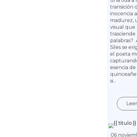
una oda a 
transición 
inocencia a
madurez, 
visual que
trasciende 
palabras? 
Siles se er
el poeta m
capturando
esencia de
quinceañe
si...
Lee
06 noviemb