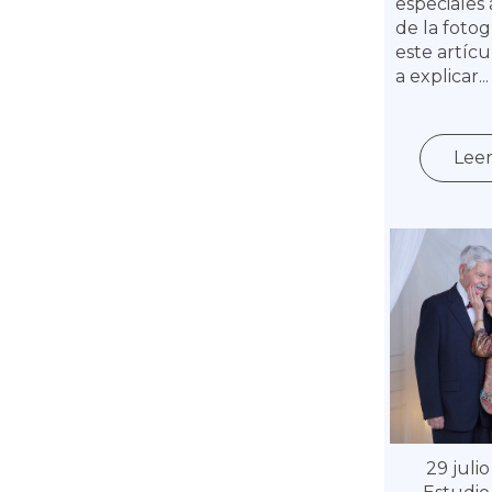
especiales 
de la fotog
este artícu
a explicar...
Lee
29 julio