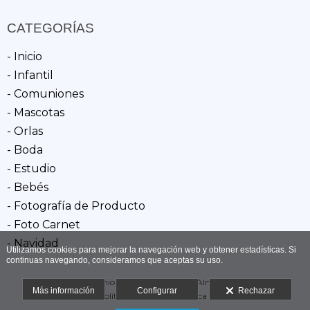
CATEGORÍAS
- Inicio
- Infantil
- Comuniones
- Mascotas
- Orlas
- Boda
- Estudio
- Bebés
- Fotografía de Producto
- Foto Carnet
- Navidad
Utilizamos cookies para mejorar la navegación web y obtener estadísticas. Si
continuas navegando, consideramos que aceptas su uso.
Antonio Siles | Fotógrafos en Almería
Más información
Configurar
Rechazar
Aviso legal
-
Política de cookies
-
Política de privacidad