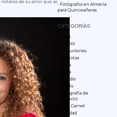
s notarios de su amor que se
- Fotógrafos en Almería
para Quinceañeras
CATEGORÍAS
- Inicio
- Infantil
- Comuniones
- Mascotas
- Orlas
- Boda
- Estudio
- Bebés
- Fotografía de
Producto
- Foto Carnet
- Navidad