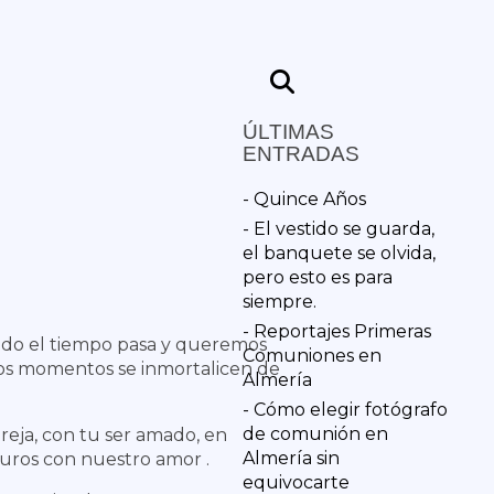
ÚLTIMAS
ENTRADAS
- Quince Años
- El vestido se guarda,
el banquete se olvida,
pero esto es para
siempre.
- Reportajes Primeras
ndo el tiempo pasa y queremos
Comuniones en
sos momentos se inmortalicen de
Almería
- Cómo elegir fotógrafo
de comunión en
areja, con tu ser amado, en
Almería sin
guros con nuestro amor .
equivocarte