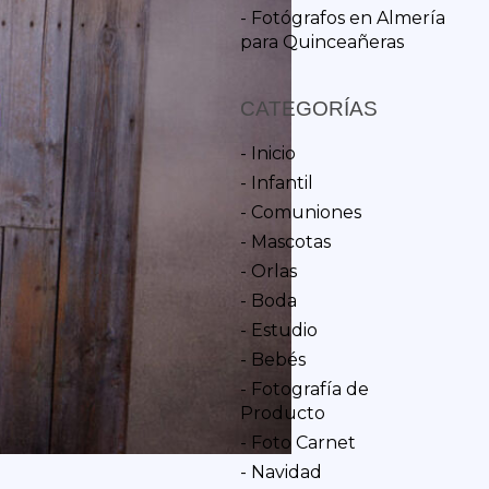
- Fotógrafos en Almería
para Quinceañeras
CATEGORÍAS
- Inicio
- Infantil
- Comuniones
- Mascotas
- Orlas
- Boda
- Estudio
- Bebés
- Fotografía de
Producto
- Foto Carnet
- Navidad