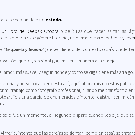
las que hablan de este
estado
.
,
un libro de Deepak Chopra
o películas que hacen saltar las l
e el amor en este género literario, un ejemplo claro es
Rimas y leye
re
"te quiero y te amo"
, dependiendo del contexto o país puede tene
sesión, querer, si o si obligar, en cierta manera a la pareja.
del amor, más suave, y según donde y como se diga tiene más arraigo, 
nmaterial y no se toca, pero está ahí, aquí, ahora mismo estas palab
 por mi trabajo como fotógrafo profesional, cuando me transformo en
tografío a una pareja de enamorados e intento registrar con mi cámar
fácil.
o sólo fue un momento, al segundo disparo cuando les dije que se 
d.
Almería, intento que las parejas se sientan "como en casa", se trata f