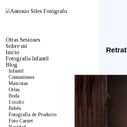
Otras Sesiones
Sobre mí
Fotógrafo de comuniones en
Retrat
Almería
Inicio
Profesional
Fotografía Infantil
Bodas
Blog
Infantil
Comuniones
Mascotas
Orlas
Boda
Estudio
Bebés
Fotografía de Producto
Foto Carnet