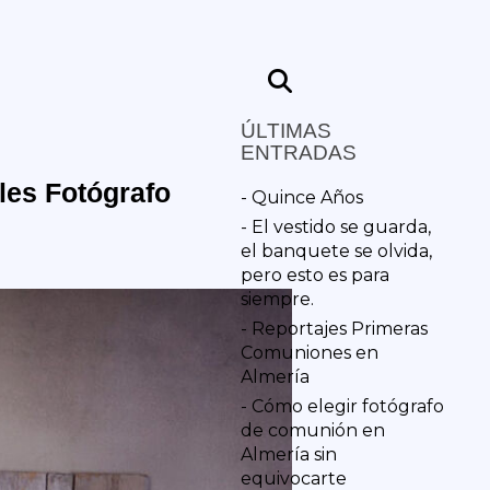
ÚLTIMAS
ENTRADAS
les Fotógrafo
- Quince Años
- El vestido se guarda,
el banquete se olvida,
pero esto es para
siempre.
- Reportajes Primeras
Comuniones en
Almería
- Cómo elegir fotógrafo
de comunión en
Almería sin
equivocarte