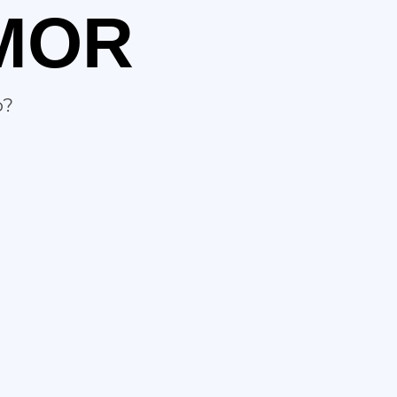
MOR
o?