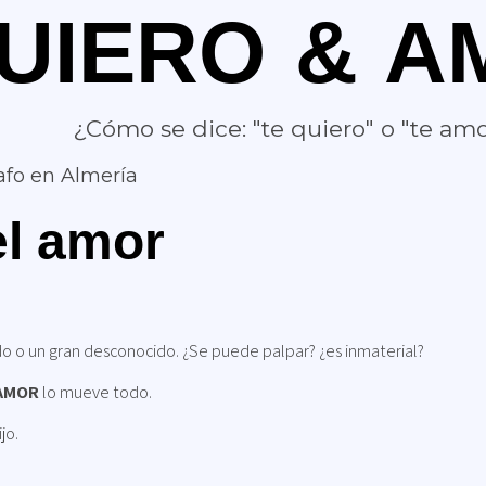
UIERO & A
¿Cómo se dice: "te quiero" o "te am
afo en Almería
el amor
o o un gran desconocido. ¿Se puede palpar? ¿es inmaterial?
AMOR
lo mueve todo.
jo.