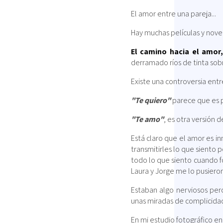
El amor entre una pareja...
Hay muchas películas y nove
El camino hacia el amor
derramado ríos de tinta sobr
Existe una controversia ent
"Te quiero"
parece que es po
"Te amo"
, es otra versión 
Está claro que el amor es i
transmitirles lo que siento
todo lo que siento cuando fo
Laura y Jorge me lo pusieron 
Estaban algo nerviosos per
unas miradas de complicida
En mi estudio fotográfico en 