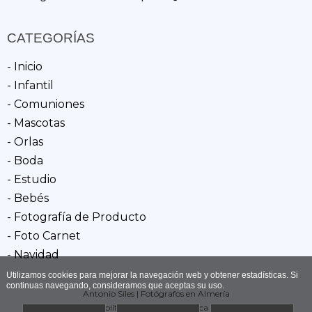
CATEGORÍAS
- Inicio
- Infantil
- Comuniones
- Mascotas
- Orlas
- Boda
- Estudio
- Bebés
- Fotografía de Producto
- Foto Carnet
- Navidad
Utilizamos cookies para mejorar la navegación web y obtener estadísticas. Si
continuas navegando, consideramos que aceptas su uso.
Antonio Siles | Fotógrafos en Almería
Aviso legal
-
Política de cookies
-
Política de privacidad