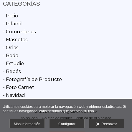
CATEGORÍAS
- Inicio
- Infantil
- Comuniones
- Mascotas
- Orlas
- Boda
- Estudio
- Bebés
- Fotografía de Producto
- Foto Carnet
- Navidad
Utilizamos cookies para mejorar la navegación web y obtener estadísticas. Si
continuas navegando, consideramos que aceptas su uso.
Antonio Siles | Fotógrafos en Almería
Aviso legal
-
Política de cookies
-
Política de privacidad
Más información
Configurar
Rechazar